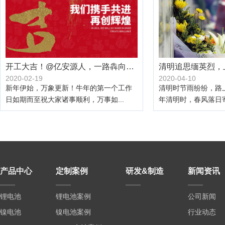
开工大吉！@亿安源人，一路犇向春天
清明追思缅英烈，
2020-02-19
2020-04-10
新年伊始，万象更新！牛年的第一个工作
清明时节雨纷纷，路
日如期而至祝大家诸事顺利，万事如...
年清明时，春风落日寄
产品中心
定制案例
研发&制造
新闻资讯
锂电池
锂电池案例
公司新闻
镍电池
镍电池案例
行业动态